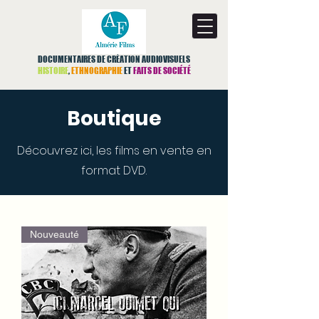
DOCUMENTAIRES DE CRÉATION AUDIOVISUELS
HISTOIRE
,
ETHNOGRAPHIE
ET
FAITS DE SOCIÉTÉ
Boutique
Découvrez ici, les films en vente en
format DVD.
Nouveauté